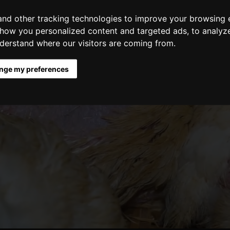
suffering.
nd other tracking technologies to improve your browsing 
show you personalized content and targeted ads, to analyz
understand where our visitors are coming from.
I'LL WRITE A MESSAGE
nge my preferences
Zapojte se do týdne proti Albertu
Bez neustálého tlaku supermarket Albert svůj přístup nikdy
nezmění. Přidejte se i Vy.
Pro zvířata.
Chci se zapojit do týdne proti Albertu
Více informací
Ochrana osobních údajů je pro nás prioritou. Více informací o tom, jak
zacházíme s Vašimi daty,
najdete v tomto dokumentu.
(Nechci se dále
zapojit,
ukažte mi pouze jednorázové instrukce.
)